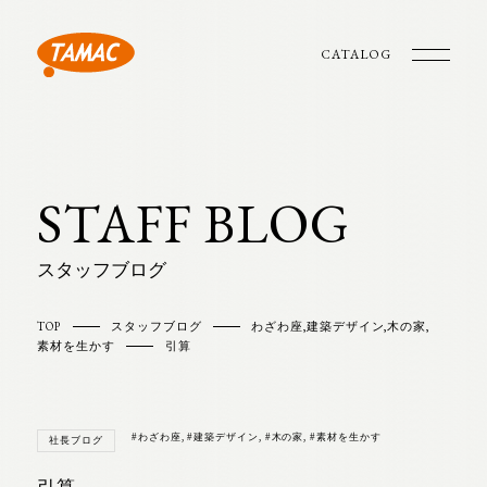
CATALOG
STAFF BLOG
スタッフブログ
TOP
スタッフブログ
わざわ座
,
建築デザイン
,
木の家
,
素材を生かす
引算
#わざわ座
,
#建築デザイン
,
#木の家
,
#素材を生かす
社長ブログ