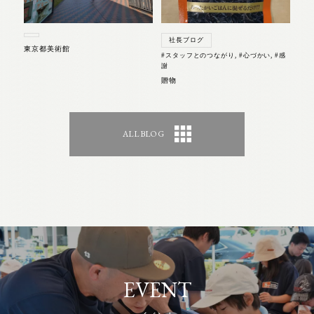
社長ブログ
東京都美術館
#スタッフとのつながり
,
#心づかい
,
#感
謝
贈物
ALL BLOG
EVENT