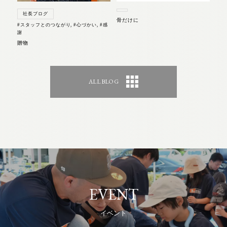
社長ブログ
骨だけに
#スタッフとのつながり
,
#心づかい
,
#感
謝
贈物
ALL BLOG
EVENT
イベント