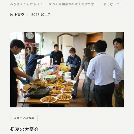
みなさんこんにちは！ 家づくり相談室の吹上高空です！ 暑くなって...
吹上高空
|
2026.07.17
スタッフの素顔
初夏の大宴会