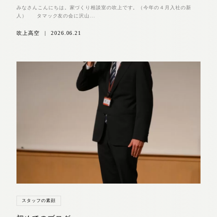
みなさんこんにちは。家づくり相談室の吹上です。（今年の４月入社の新
人） タマック友の会に沢山...
吹上高空
|
2026.06.21
スタッフの素顔