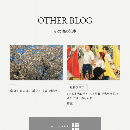
OTHER BLOG
その他の記事
社長ブログ
成功する人は、成功するまで続けた人
#でも本当に消す？
,
#写真
,
#当たり前
,
#
確かに消せるもんね
写真
ALL BLOG