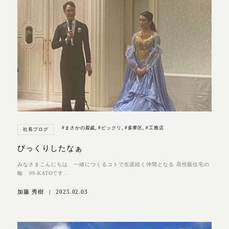
#まさかの親戚
,
#ビックリ
,
#多摩区
,
#工務店
社長ブログ
びっくりしたなぁ
みなさまこんにちは 一緒につくるコトで生涯続く仲間となる 高性能住宅の
輪 09-KATOです...
加藤 秀樹
|
2025.02.03