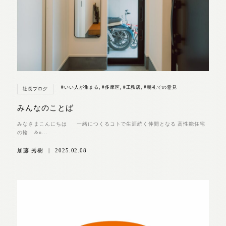
#いい人が集まる
,
#多摩区
,
#工務店
,
#朝礼での意見
社長ブログ
みんなのことば
みなさまこんにちは 一緒につくるコトで生涯続く仲間となる 高性能住宅
の輪 &n...
加藤 秀樹
|
2025.02.08