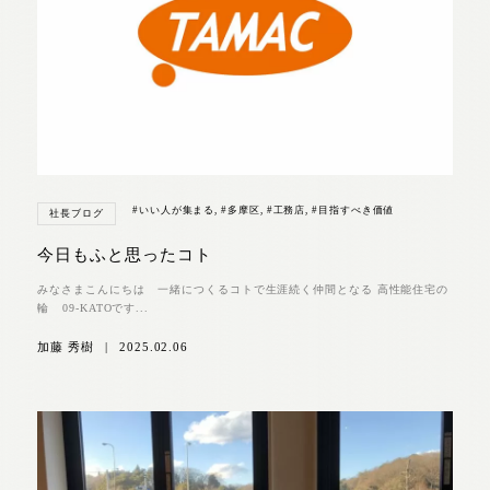
#いい人が集まる
,
#多摩区
,
#工務店
,
#目指すべき価値
社長ブログ
今日もふと思ったコト
みなさまこんにちは 一緒につくるコトで生涯続く仲間となる 高性能住宅の
輪 09-KATOです...
加藤 秀樹
|
2025.02.06