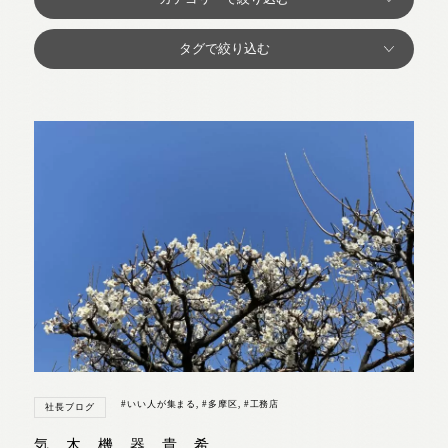
#いい人が集まる
,
#多摩区
,
#工務店
社長ブログ
気 木 機 器 貴 希