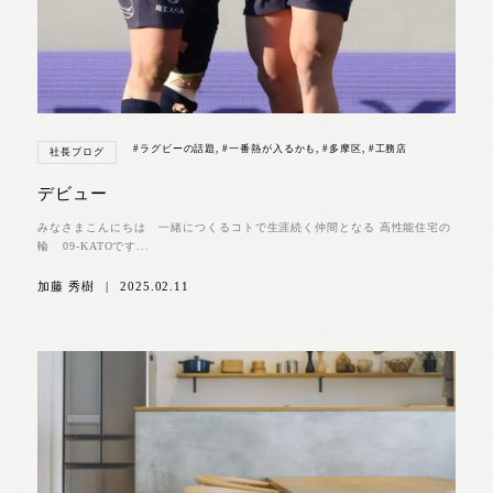
#ラグビーの話題
,
#一番熱が入るかも
,
#多摩区
,
#工務店
社長ブログ
デビュー
みなさまこんにちは 一緒につくるコトで生涯続く仲間となる 高性能住宅の
輪 09-KATOです...
加藤 秀樹
|
2025.02.11