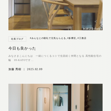
#みんなとの朝礼で元気もらえる
,
#多摩区
,
#工務店
社長ブログ
今日も良かった
みなさまこんにちは 一緒につくるコトで生涯続く仲間となる 高性能住宅の
輪 09-KATOです...
加藤 秀樹
|
2025.02.09