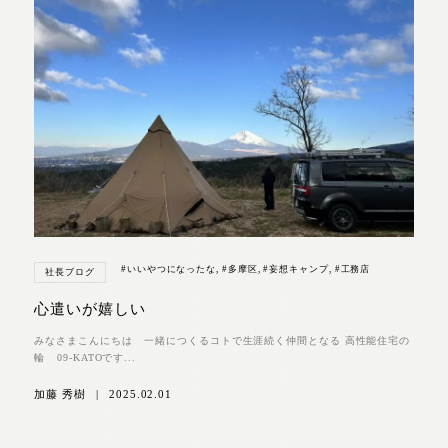
#いいやつになったな
,
#多摩区
,
#妄想キャンプ
,
#工務店
社長ブログ
心遣いが嬉しい
みなさまこんにちは 一緒につくるコトで生涯続く仲間となる 高性能住宅の
輪 09-KATOです...
加藤 秀樹
|
2025.02.01