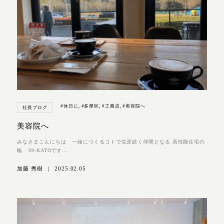
#休日に
,
#多摩区
,
#工務店
,
#美容院へ
社長ブログ
美容院へ
みなさまこんにちは 一緒につくるコトで生涯続く仲間となる 高性能住宅の
輪 09-KATOです...
加藤 秀樹
|
2025.02.05