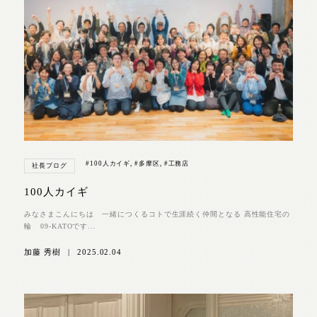
#100人カイギ
,
#多摩区
,
#工務店
社長ブログ
100人カイギ
みなさまこんにちは 一緒につくるコトで生涯続く仲間となる 高性能住宅の
輪 09-KATOです...
加藤 秀樹
|
2025.02.04