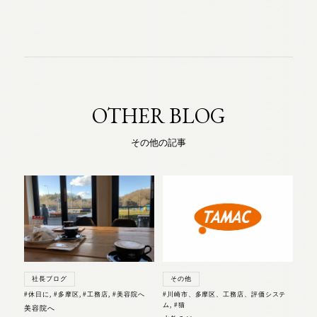
OTHER BLOG
その他の記事
社長ブログ
その他
#休日に
,
#多摩区
,
#工務店
,
#美容院へ
#川崎市、多摩区、工務店、評価システ
ム
,
#猫
美容院へ