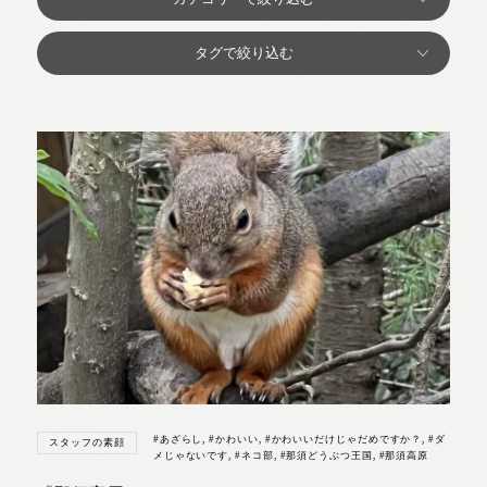
#あざらし
,
#かわいい
,
#かわいいだけじゃだめですか？
,
#ダ
スタッフの素顔
メじゃないです
,
#ネコ部
,
#那須どうぶつ王国
,
#那須高原