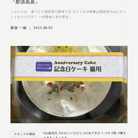
『那須高原』
こんにちは 家づくり相談室の新保です タイトルの画像は相談室小山にそっ
くりなリスです！ 一生懸命に木の実を...
新保 一城
|
2025.06.05
#お誕生日
,
#かわいいだけじゃだめですか？
,
#ネコ部
,
#愛す
スタッフの素顔
べきもふもふたち