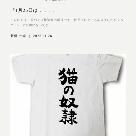
『1月25日は．．．』
こんにちは 家づくり相談室の新保です 社長ブログにもありましたがジム
ニー5ドアが噂になってま...
新保 一城
|
2025.01.26