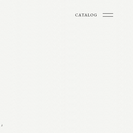
CATALOG
．』