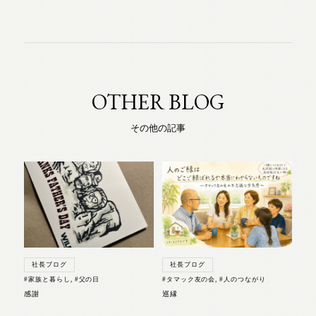
OTHER BLOG
その他の記事
社長ブログ
社長ブログ
#家族と暮らし
,
#父の日
#タマック友の会
,
#人のつながり
感謝
巡縁