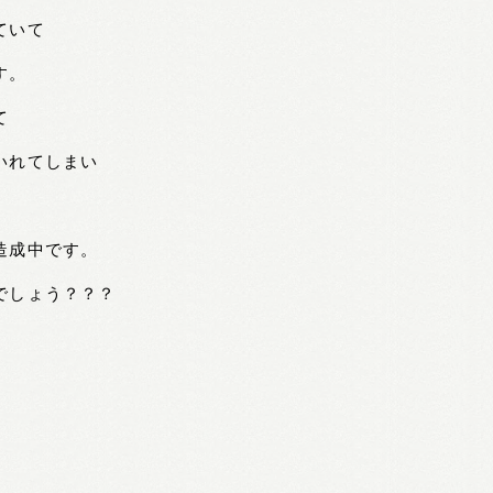
ていて
す。
て
いれてしまい
造成中です。
でしょう？？？