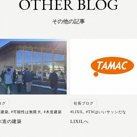
OTHER BLOG
その他の記事
ログ
社長ブログ
ブ建築
,
#可能性は無限大
,
#木造建築
#LIXIL
,
#TWはいいサッシだな
木造の建築
LIXILへ