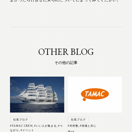
OTHER BLOG
その他の記事
社長ブログ
社長ブログ
#TAMAC CREW
,
#いい人が集まる
,
#つ
#市村塾
,
#現場と共に
ながり
,
#イベント
学び