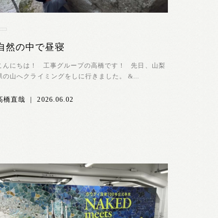
自然の中で昼寝
こんにちは！ 工事グループの高橋です！ 先日、山梨
県の山へクライミングをしに行きました。 &...
高橋直哉
|
2026.06.02