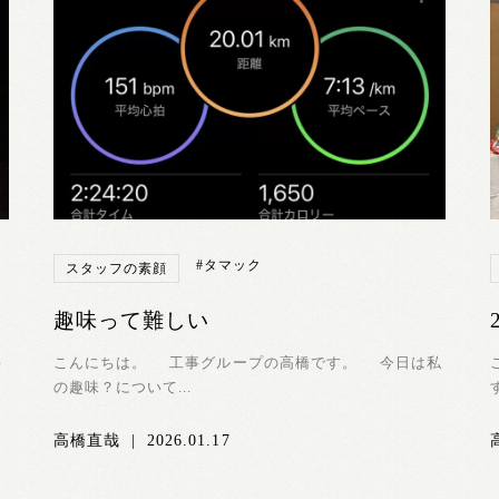
#タマック
スタッフの素顔
趣味って難しい
キ
こんにちは。 工事グループの高橋です。 今日は私
の趣味？について...
高橋直哉
|
2026.01.17