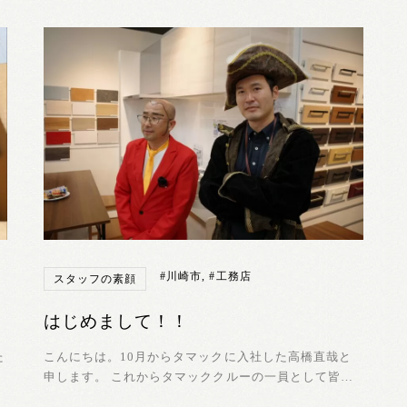
#川崎市
,
#工務店
スタッフの素顔
はじめまして！！
た
こんにちは。10月からタマックに入社した高橋直哉と
申します。 これからタマッククルーの一員として皆さ
んのサポートをしてい...