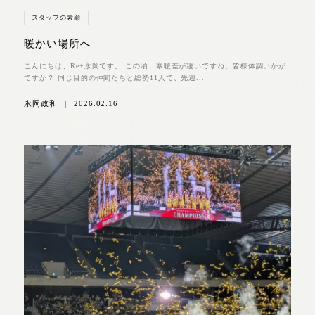
スタッフの素顔
暖かい場所へ
こんにちは、Re+永岡です。 この頃、寒暖差が凄いですね。皆様体調いかが
ですか？ 同じ目的の仲間たちと総勢11人で、先週...
永岡政和
|
2026.02.16