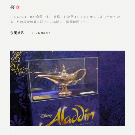
桜
こんにちは、Re+永岡です。 皆様、お花見はしてますか？しましたか？ 3/
末、外は桜が綺麗に咲いている頃に、隙間時間に一...
永岡政和
|
2026.04.07