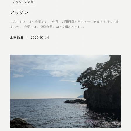
スタッフの素顔
アラジン
こんにちは、Re+永岡です。 先日、劇団四季！初ミュージカル！！行って来
ました。 会場では、貞松会長、Re+多禰さんとも...
永岡政和
|
2026.03.14