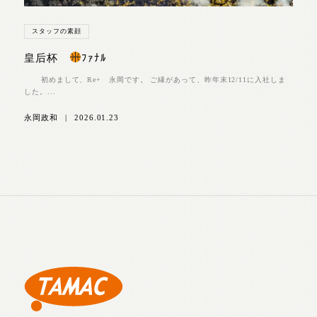
スタッフの素顔
皇后杯
ﾌｧﾅﾙ
初めまして、Re+ 永岡です。 ご縁があって、昨年末12/11に入社しま
した。...
永岡政和
|
2026.01.23