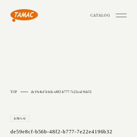
CATALOG
TOP
de59e8cf-b56b-48f2-b777-7e22e4196b32
お知らせ
de59e8cf-b56b-48f2-b777-7e22e4196b32