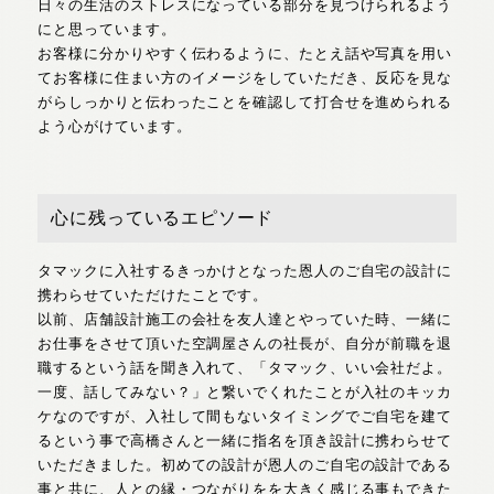
日々の生活のストレスになっている部分を見つけられるよう
にと思っています。
お客様に分かりやすく伝わるように、たとえ話や写真を用い
てお客様に住まい方のイメージをしていただき、反応を見な
がらしっかりと伝わったことを確認して打合せを進められる
よう心がけています。
心に残っているエピソード
タマックに入社するきっかけとなった恩人のご自宅の設計に
携わらせていただけたことです。
以前、店舗設計施工の会社を友人達とやっていた時、一緒に
お仕事をさせて頂いた空調屋さんの社長が、自分が前職を退
職するという話を聞き入れて、「タマック、いい会社だよ。
一度、話してみない？」と繋いでくれたことが入社のキッカ
ケなのですが、入社して間もないタイミングでご自宅を建て
るという事で高橋さんと一緒に指名を頂き設計に携わらせて
いただきました。初めての設計が恩人のご自宅の設計である
事と共に、人との縁・つながりをを大きく感じる事もできた