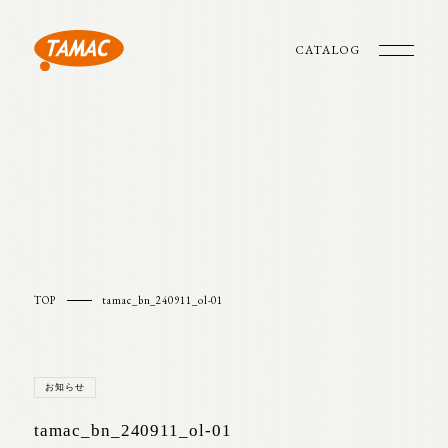
CATALOG
TOP
tamac_bn_240911_ol-01
お知らせ
tamac_bn_240911_ol-01