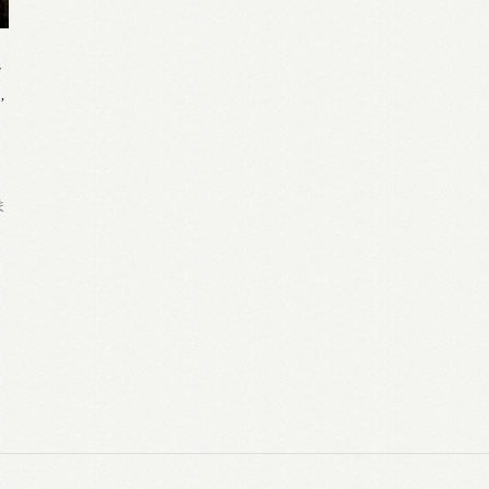
イ
沢
,
ま