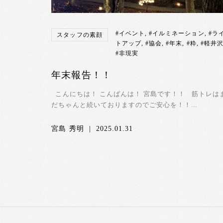
#イベント
,
#イルミネーション
,
#ラ
スタッフの素顔
トアップ
,
#協会
,
#年末
,
#粋
,
#軽井
#非現実
年末報告！！
こんにちは！ こんばんは！ 宮島です！！ 筋トレは
だちゃんと続いておりますのでご安心を！！...
宮島 秀明
|
2025.01.31