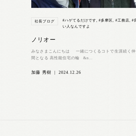
#ハゲてるだけです
,
#多摩区
,
#工務店
,
#
社長ブログ
い人なんですよ
ノリオー
みなさまこんにちは 一緒につくるコトで生涯続く仲
間となる 高性能住宅の輪 &n...
加藤 秀樹
|
2024.12.26