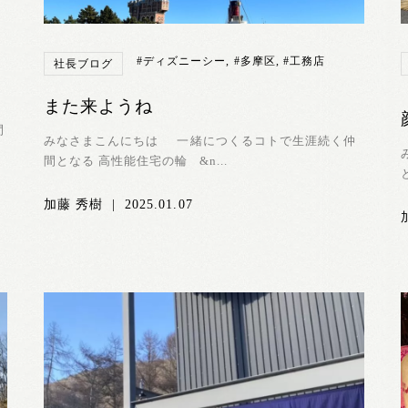
く
#ディズニーシー
,
#多摩区
,
#工務店
社長ブログ
また来ようね
間
みなさまこんにちは 一緒につくるコトで生涯続く仲
間となる 高性能住宅の輪 &n...
加藤 秀樹
|
2025.01.07