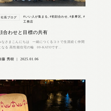
#いい人が集まる
,
#初顔合わせ
,
#多摩区
,
#
社長ブログ
工務店
顔合わせと目標の共有
みなさまこんにちは 一緒につくるコトで生涯続く仲間
となる 高性能住宅の輪 09-KATOです...
加藤 秀樹
|
2025.01.06