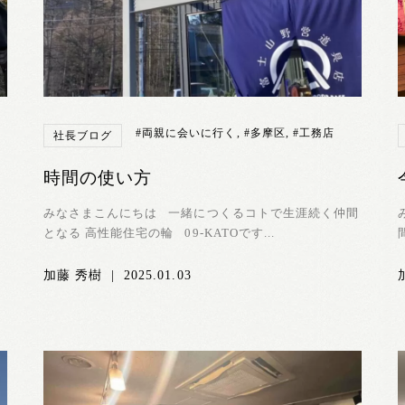
#両親に会いに行く
,
#多摩区
,
#工務店
社長ブログ
時間の使い方
みなさまこんにちは 一緒につくるコトで生涯続く仲間
となる 高性能住宅の輪 09-KATOです...
加藤 秀樹
|
2025.01.03