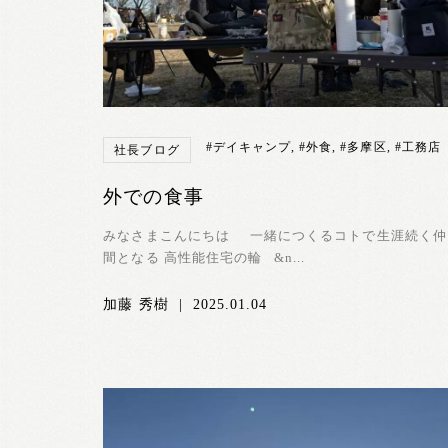
#デイキャンプ
,
#外食
,
#多摩区
,
#工務店
社長ブログ
外での食事
みなさまこんにちは 一緒につくるコトで生涯続く仲
間となる 高性能住宅の輪 &n...
加藤 秀樹
|
2025.01.04