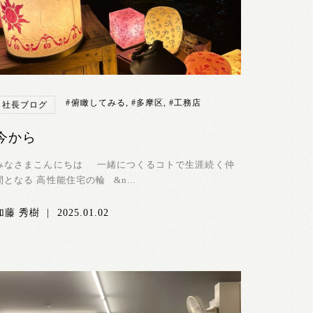
#俯瞰してみる
,
#多摩区
,
#工務店
社長ブログ
今から
みなさまこんにちは 一緒につくるコトで生涯続く仲
間となる 高性能住宅の輪 &n...
加藤 秀樹
|
2025.01.02