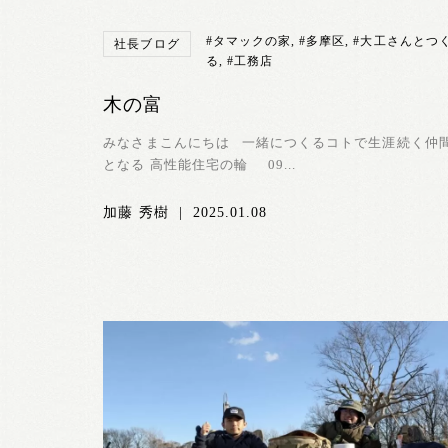
#タマックの家
,
#多摩区
,
#大工さんとつ
社長ブログ
る
,
#工務店
木の富
みなさまこんにちは 一緒につくるコトで生涯続く仲
となる 高性能住宅の輪 09...
加藤 秀樹
|
2025.01.08