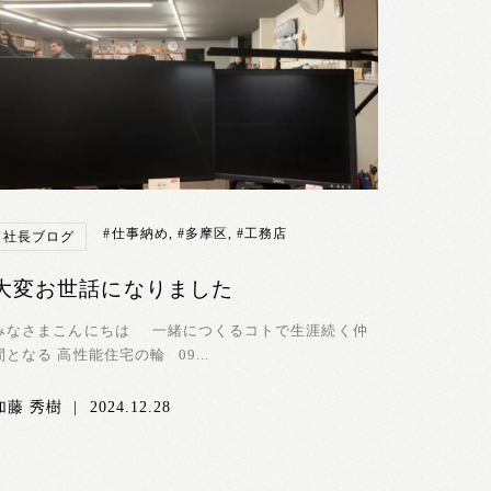
#仕事納め
,
#多摩区
,
#工務店
社長ブログ
大変お世話になりました
みなさまこんにちは 一緒につくるコトで生涯続く仲
間となる 高性能住宅の輪 09...
加藤 秀樹
|
2024.12.28