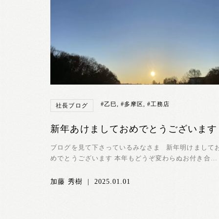
#乙巳
,
#多摩区
,
#工務店
社長ブログ
新年あけましておめでとうございます
ブログを見て下さっているみなさま 新年明けまして
めでとうございます 本年もどうぞ変わらぬお付き合い
を よ...
加藤 秀樹
|
2025.01.01