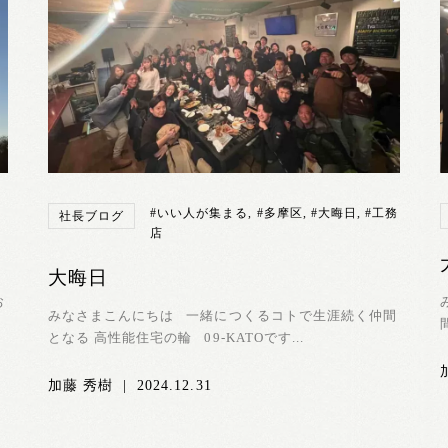
#いい人が集まる
,
#多摩区
,
#大晦日
,
#工務
社長ブログ
店
大晦日
お
みなさまこんにちは 一緒につくるコトで生涯続く仲間
となる 高性能住宅の輪 09-KATOです...
加藤 秀樹
|
2024.12.31