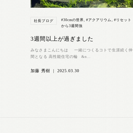
#30cmの世界
,
#アクアリウム
,
#リセット
社長ブログ
から3週間強
3週間以上が過ぎました
みなさまこんにちは 一緒につくるコトで生涯続く仲
間となる 高性能住宅の輪 &n...
加藤 秀樹
|
2025.03.30