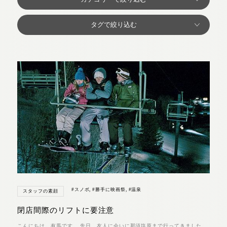
#スノボ
,
#勝手に映画祭
,
#温泉
スタッフの素顔
閉店間際のリフトに要注意
こんにちは。有馬です。 先日、友人に会いに那須塩原まで行ってきました。