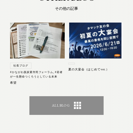
その他の記事
社長ブログ
夏の大宴会（はじめてver.）
#かながわ脱炭素市民フォーラム
,
#若者
が一生懸命つくろうとしている未来
希望
ALL BLOG