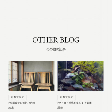
OTHER BLOG
その他の記事
社長ブログ
社長ブログ
#現場監督の役割
,
#約束
#水・光・環境を整える
,
#調律
約束
調律