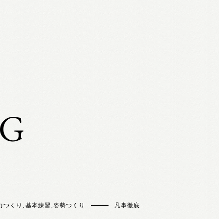
OG
力つくり
,
基本練習
,
姿勢つくり
凡事徹底