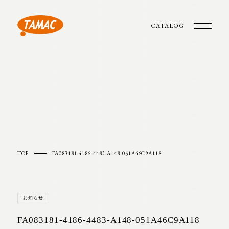
CATALOG
TOP
FA083181-4186-4483-A148-051A46C9A118
お知らせ
FA083181-4186-4483-A148-051A46C9A118