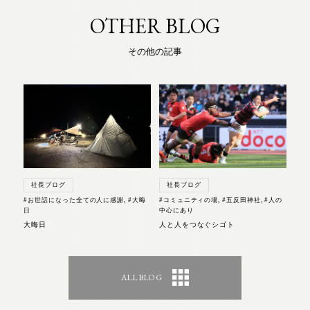
OTHER BLOG
その他の記事
社長ブログ
社長ブログ
#お世話になった全ての人に感謝
,
#大晦
#コミュニティの場
,
#五反田神社
,
#人の
日
中心にあり
大晦日
人と人をつなぐシゴト
ALL BLOG