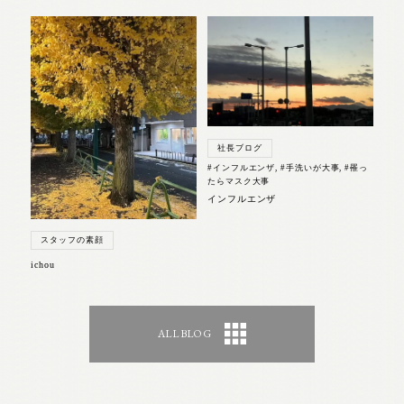
社長ブログ
#インフルエンザ
,
#手洗いが大事
,
#罹っ
たらマスク大事
インフルエンザ
スタッフの素顔
ichou
ALL BLOG