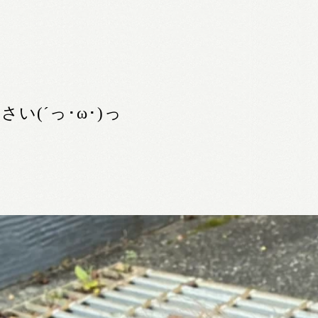
(´っ･ω･)っ