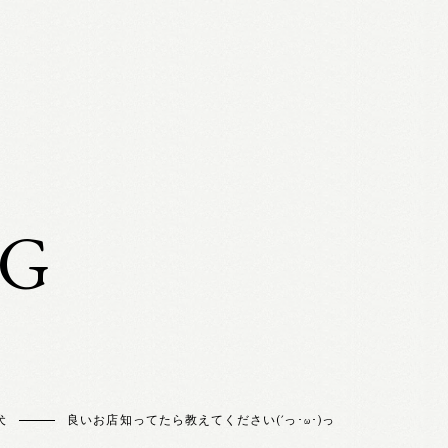
OG
犬
良いお店知ってたら教えてください(´っ･ω･)っ