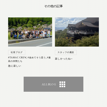
その他の記事
社長ブログ
スタッフの素顔
#TAMAC CREW
,
#改めてそう思う
,
#最
楽しかったね～
高の仲間たち
急に寂しい
ALL BLOG