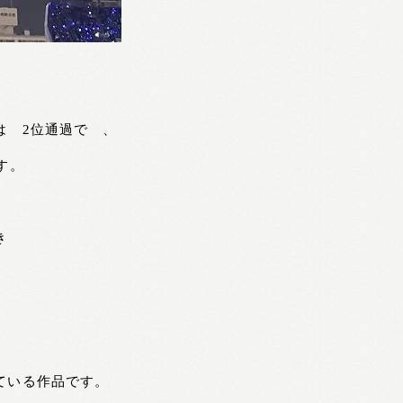
は 2位通過で 、
す。
き
ている作品です。