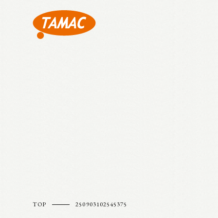
TOP
250903102545375