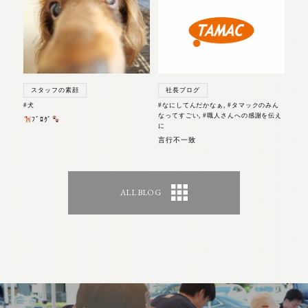
スタッフの素顔
社長ブログ
#犬
#なにしてんだかなぁ
,
#タマックのみん
なってすごい
,
#職人さんへの感謝を伝え
ﾌﾞﾛｸﾞ
に
言行不一致
ALL BLOG