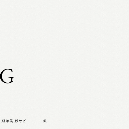
OG
ト
,
経年美
,
鉄サビ
鉄