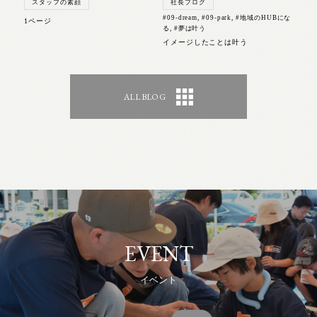
スタッフの素顔
社長ブログ
#09-dream
,
#09-park
,
#地域のHUBにな
1ページ
る
,
#夢は叶う
イメージしたことは叶う
ALL BLOG
EVENT
イベント