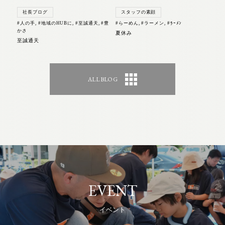
社長ブログ
スタッフの素顔
#人の手
,
#地域のHUBに
,
#至誠通天
,
#豊
#らーめん
,
#ラーメン
,
#ﾗｰﾒﾝ
かさ
夏休み
至誠通天
ALL BLOG
EVENT
イベント