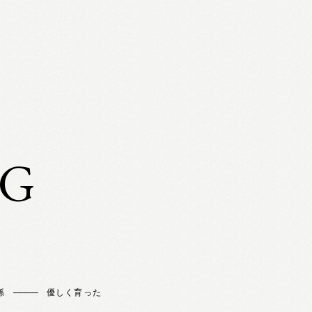
OG
孫
優しく育った