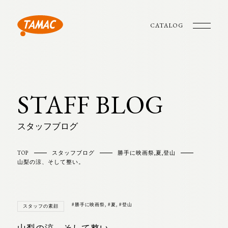
CATALOG
STAFF BLOG
スタッフブログ
TOP
スタッフブログ
勝手に映画祭
,
夏
,
登山
山梨の涼、そして整い。
#勝手に映画祭
,
#夏
,
#登山
スタッフの素顔