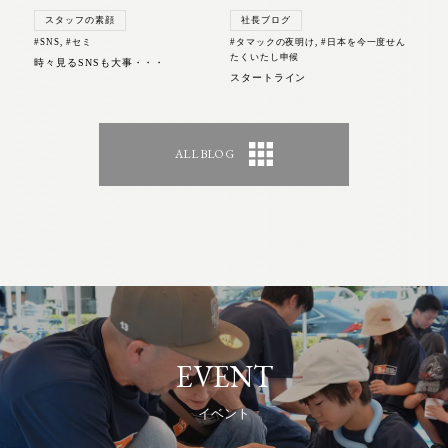
スタッフの素顔
社長ブログ
#SNS
,
#セミ
#タマックの夜明け
,
#日本を今一度せん
たくいたし申候
時々見るSNSも大事・・・
スタートライン
ALL BLOG
EVENT
イベント