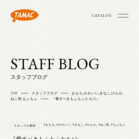
CATALOG
STAFF BLOG
スタッフブログ
TOP
スタッフブログ
おもち
,
かわいい
,
きなこ
,
けんか
,
ねこ部
,
もふもふ
『愛すべきもふもふたち12』
#おもち
,
#かわいい
,
#きなこ
,
#けんか
,
#ねこ部
,
#もふもふ
スタッフの素顔