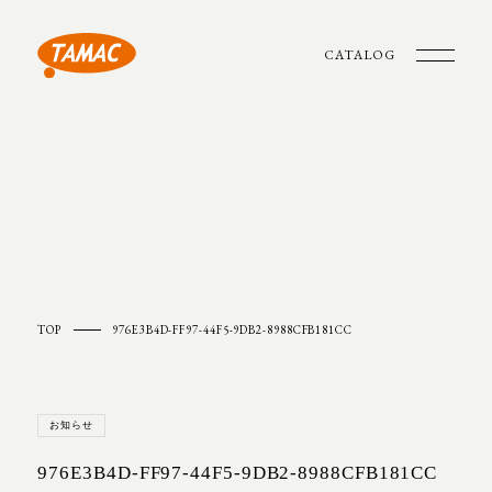
CATALOG
TOP
976E3B4D-FF97-44F5-9DB2-8988CFB181CC
お知らせ
976E3B4D-FF97-44F5-9DB2-8988CFB181CC