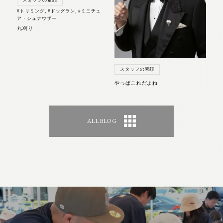
#トリミング
,
#ドッグラン
,
#ミニチュ
ア・シュナウザー
丸刈り
スタッフの素顔
やっぱこれだよね
ALL BLOG