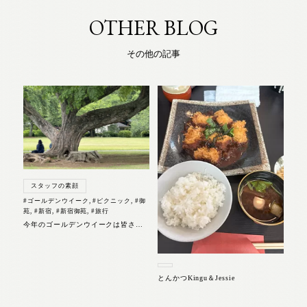
OTHER BLOG
その他の記事
スタッフの素顔
#ゴールデンウイーク
,
#ピクニック
,
#御
苑
,
#新宿
,
#新宿御苑
,
#旅行
今年のゴールデンウイークは皆さんどうお過ごしになられたのでしょうか？自分は特別な予定もなくただの休暇と化しておりました。だからこそ、たくさんの方が旅行やお出かけに行かれたニュースや報告を見ることが楽しいと思える今日この頃。 そういえば、ブログのタイトルって最大何文字まで打てるんでしょうね？と思い、本文に打ち込む予定の文章を打ってみたのは良いが・・・これ以上書く事がない・・・ よし！ここまでにしよう。
とんかつKingu＆Jessie