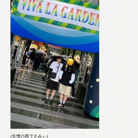
(生憎の雨でさみぃ)