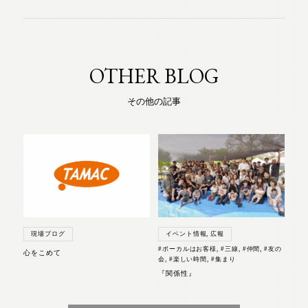
OTHER BLOG
その他の記事
現場ブログ
イベント情報
,
広報
#ボーカルはお客様
,
#三線
,
#仲間
,
#友の
心をこめて
会
,
#楽しい時間
,
#集まり
『関係性』