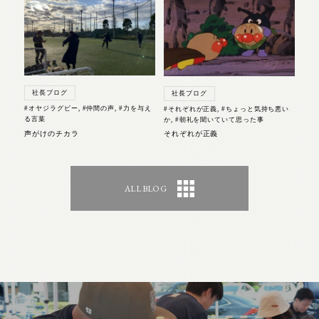
社長ブログ
社長ブログ
#オヤジラグビー
,
#仲間の声
,
#力を与え
#それぞれが正義
,
#ちょっと気持ち悪い
る言葉
か
,
#朝礼を聞いていて思った事
声がけのチカラ
それぞれが正義
ALL BLOG