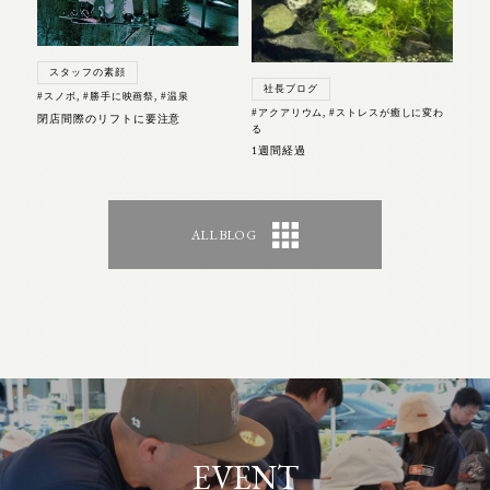
スタッフの素顔
社長ブログ
#スノボ
,
#勝手に映画祭
,
#温泉
#アクアリウム
,
#ストレスが癒しに変わ
閉店間際のリフトに要注意
る
1週間経過
ALL BLOG
EVENT