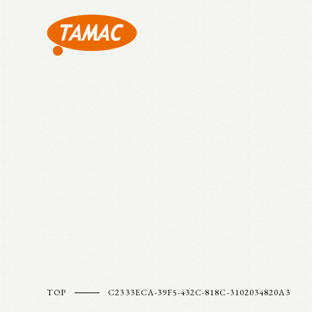
TOP
C2333ECA-39F5-432C-818C-3102034820A3