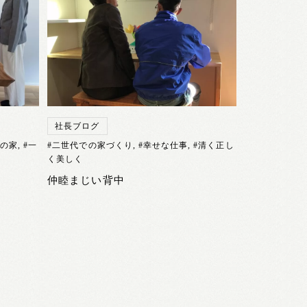
社長ブログ
軒の家
,
#一
#二世代での家づくり
,
#幸せな仕事
,
#清く正し
く美しく
仲睦まじい背中