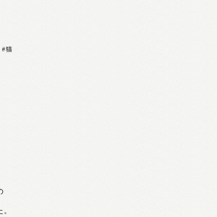
,
#猫
の
た。