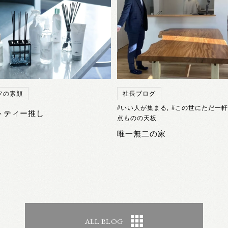
フの素顔
社長ブログ
#いい人が集まる
,
#この世にただ一
トティー推し
点ものの天板
唯一無二の家
ALL BLOG