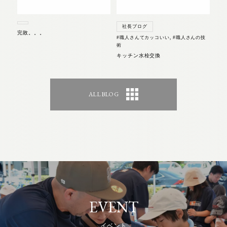
社長ブログ
完敗。。。
#職人さんてカッコいい
,
#職人さんの技
術
キッチン水栓交換
ALL BLOG
EVENT
イベント