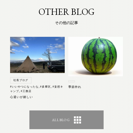
OTHER BLOG
その他の記事
社長ブログ
#いいやつになったな
,
#多摩区
,
#妄想キ
季節外れ
ャンプ
,
#工務店
心遣いが嬉しい
ALL BLOG